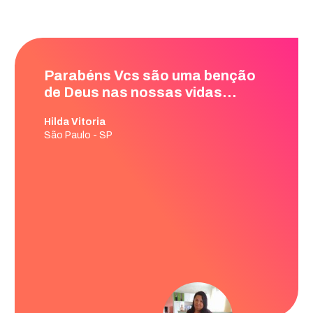
o
Sem palavras para agradecer
esta ação e os profissionais.
Gratidão e que vcs continuem
levando amor e condições para
as Mulheres. Deus abençoe
TODOS VCs.
Ana Matos
São Paulo - SP