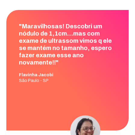
"Graças a vocês tive um
diagnóstico no início, serei
eternamente grata pelo
trabalho, pois fui assistida até o
momento do encaminhamento
para cirurgia!"
Karina Torres
São Paulo - SP