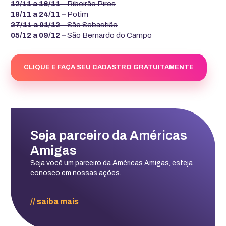
12/11 a 16/11 –
Ribeirão Pires
18/11 a 24/11 –
Potim
27/11 a 01/12 –
São Sebastião
05/12 a 09/12 –
São Bernardo do Campo
CLIQUE E FAÇA SEU CADASTRO GRATUITAMENTE
Seja parceiro da Américas
Amigas
Seja você um parceiro da Américas Amigas, esteja
conosco em nossas ações.
// saiba mais