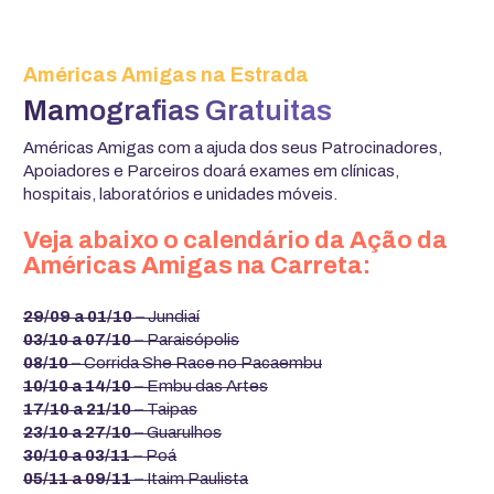
Américas Amigas na Estrada
Mamografias Gratuitas
Américas Amigas com a ajuda dos seus Patrocinadores,
Apoiadores e Parceiros doará exames em clínicas,
hospitais, laboratórios e unidades móveis.
Veja abaixo o calendário da Ação da
Américas Amigas na Carreta:
29/09 a 01/10 –
Jundiaí
03/10 a 07/10 –
Paraisópolis
08/10 –
Corrida She Race no Pacaembu
10/10 a 14/10 –
Embu das Artes
17/10 a 21/10 –
Taipas
23/10 a 27/10 –
Guarulhos
30/10 a 03/11 –
Poá
05/11 a 09/11 –
Itaim Paulista