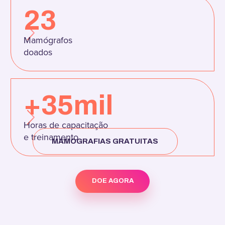
23
Mamógrafos
doados
+35mil
Horas de capacitação
e treinamento
MAMOGRAFIAS GRATUITAS
DOE AGORA