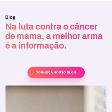
Blog
Na luta contra o câncer
de mama, a melhor arma
é a informação.
CONHEÇA NOSSO BLOG