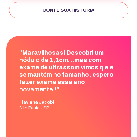
CONTE SUA HISTÓRIA
"Graças a vocês tive um
diagnóstico no início, serei
eternamente grata pelo
trabalho, pois fui assistida até o
momento do encaminhamento
para cirurgia!"
Karina Torres
São Paulo - SP