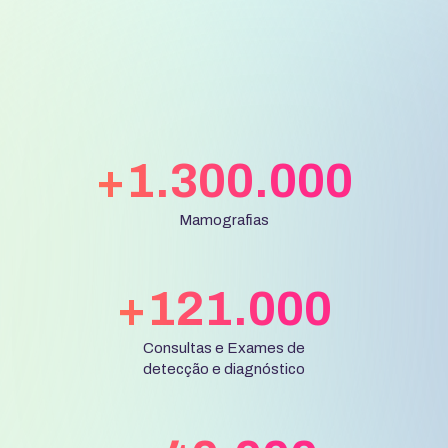
Slide 3 of 3.
+1.300.000
Pelo 3º ano
consecutivo
Mamografias
Melhores
ONG´s
+121.000
2024
Reconhecida
como a melhor
Consultas e Exames de
ONG de Saúde
detecção e diagnóstico
do Brasil pelo
Prêmio
Melhores ONGs
2024.