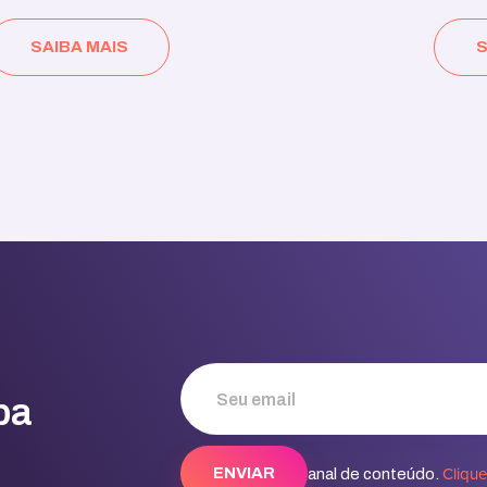
SAIBA MAIS
S
ba
Cliqu
Conheça nosso canal de conteúdo.