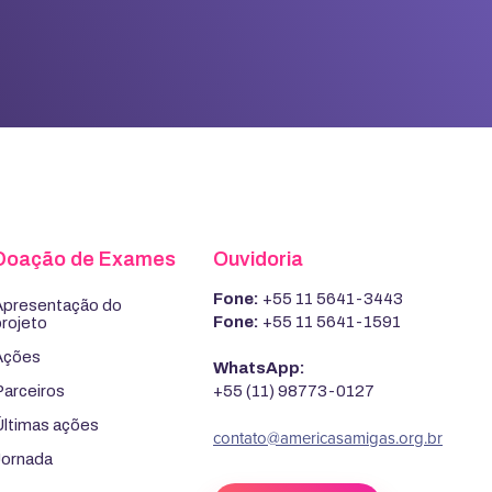
Doação de Exames
Ouvidoria
Fone:
+55 11 5641-3443
Apresentação do
Fone:
+55 11 5641-1591
rojeto
Ações
WhatsApp:
Parceiros
+55 (11) 98773-0127
Últimas ações
contato@americasamigas.org.br
Jornada