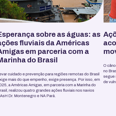
Esperança sobre as águas: as
Açõ
ações fluviais da Américas
aco
Amigas em parceria com a
mo
Marinha do Brasil
O cânc
no Bra
evar cuidado e prevenção para regiões remotas do Brasil
segue 
xige mais do que empenho, exige presença. Por isso, em
de vuln
025, a Américas Amigas, em parceria com a Marinha do
rasil, realizou quatro grandes ações fluviais nos navios
AsH Dr. Montenegro e NA Pará.