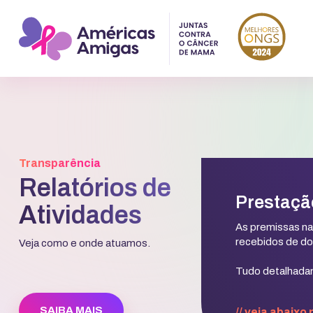
Transparência
Relatórios de
Prestaçã
Atividades
As premissas na
recebidos de doa
Veja como e onde atuamos.
Tudo detalhadam
SAIBA MAIS
// veja abaixo