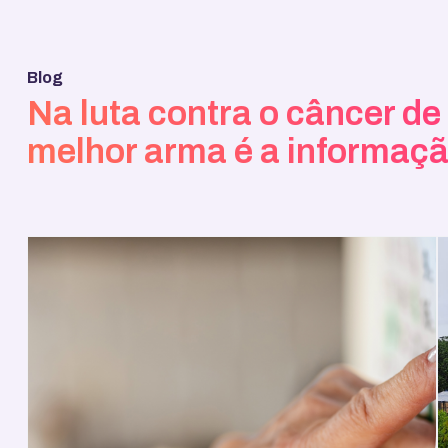
Blog
Na luta contra o câncer d
melhor arma é a informaçã