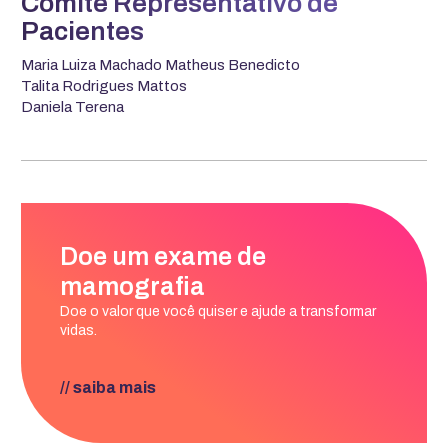
Comitê Representativo de
Pacientes
Maria Luiza Machado Matheus Benedicto
Talita Rodrigues Mattos
Daniela Terena
Doe um exame de
mamografia
Doe o valor que você quiser e ajude a transformar
vidas.
// saiba mais