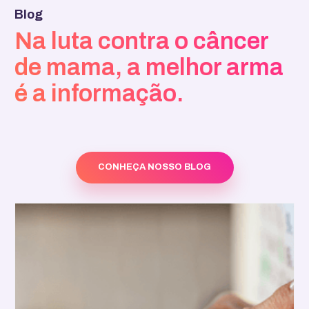
Blog
Na luta contra o câncer
de mama, a melhor arma
é a informação.
CONHEÇA NOSSO BLOG