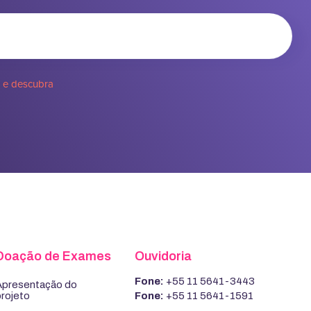
e e descubra
Doação de Exames
Ouvidoria
Fone:
+55 11 5641-3443
Apresentação do
Fone:
+55 11 5641-1591
rojeto