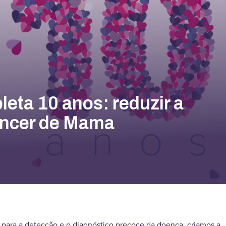
ta 10 anos: reduzir a
âncer de Mama
 para a detecção e o diagnóstico precoce da doença, criamos a