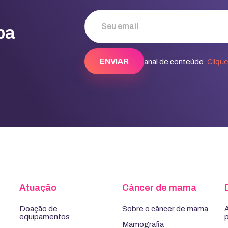
ba
Cliqu
Conheça nosso canal de conteúdo.
Atuação
Câncer de mama
Doação de
Sobre o câncer de mama
equipamentos
p
Mamografia