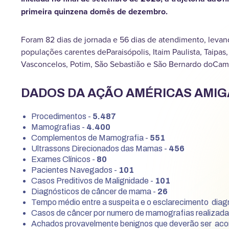
primeira quinzena domês de dezembro.
Foram 82 dias de jornada e 56 dias de atendimento, leva
populações carentes deParaisópolis, Itaim Paulista, Taipas
Vasconcelos, Potim, São Sebastião e São Bernardo doCam
DADOS DA AÇÃO AMÉRICAS AMIG
Procedimentos -
5.487
Mamografias -
4.400
Complementos de Mamografia -
551
Ultrassons Direcionados das Mamas -
456
Exames Clínicos -
80
Pacientes Navegados -
101
Casos Preditivos de Malignidade -
101
Diagnósticos de câncer de mama -
26
Tempo médio entre a suspeita e o esclarecimento diag
Casos de câncer por numero de mamografias realizada
Achados provavelmente benignos que deverão ser aco