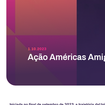
1.10.2023
Ação Américas Ami
Iniciada no final de setembro de 2023, a trajetória daU