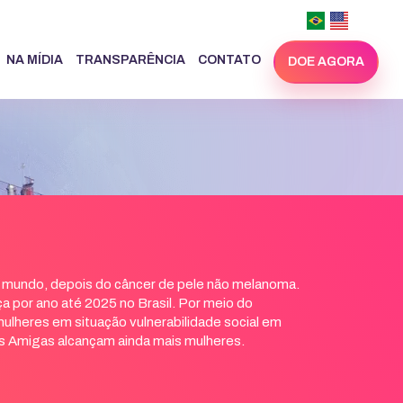
NA MÍDIA
TRANSPARÊNCIA
CONTATO
DOE AGORA
o mundo, depois do câncer de pele não melanoma.
 por ano até 2025 no Brasil. Por meio do
ulheres em situação vulnerabilidade social em
as Amigas alcançam ainda mais mulheres.