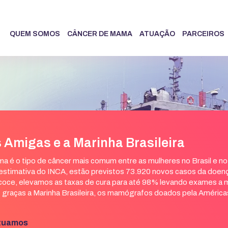
QUEM SOMOS
CÂNCER DE MAMA
ATUAÇÃO
PARCEIROS
 Amigas e a Marinha Brasileira
a é o tipo de câncer mais comum entre as mulheres no Brasil e n
stimativa do INCA, estão previstos 73.920 novos casos da doença
coce, elevamos as taxas de cura para até 98% levando exames a m
 E graças a Marinha Brasileira, os mamógrafos doados pela Améric
atuamos