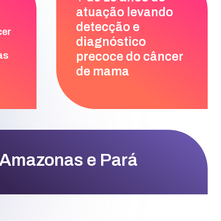
atuação levando
detecção e
cer
diagnóstico
as
precoce do câncer
de mama
 Amazonas e Pará