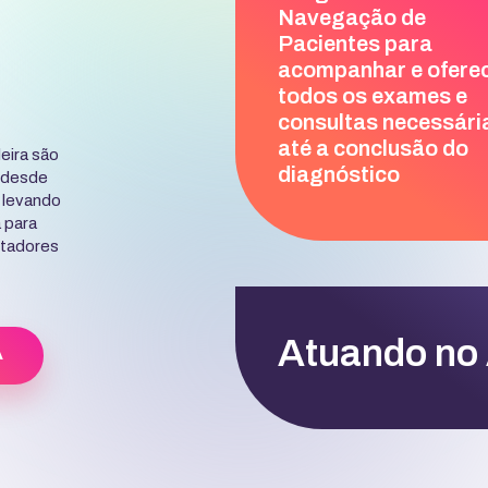
Navegação de
Pacientes para
acompanhar e ofere
todos os exames e
consultas necessári
até a conclusão do
eira são
diagnóstico
 desde
 levando
 para
itadores
Atuando no
A