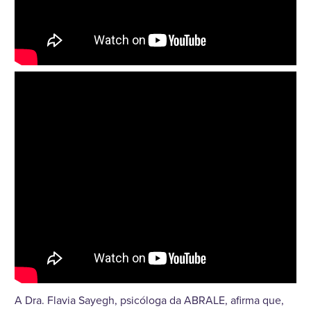
A Dra. Flavia Sayegh, psicóloga da ABRALE, afirma que,