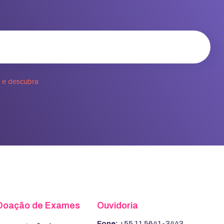
e e descubra
Doação de Exames
Ouvidoria
Fone:
+55 11 5641-3443