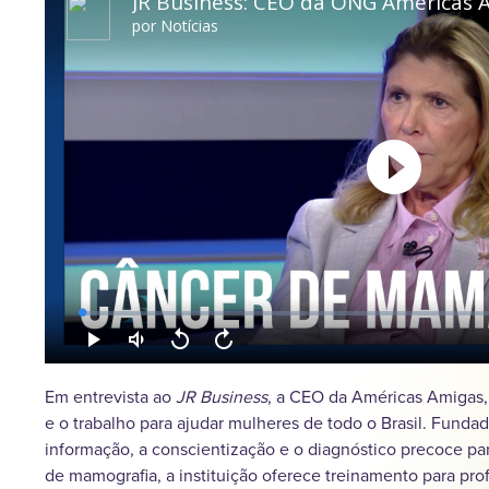
Em entrevista ao
JR Business
, a CEO da Américas Amigas, 
e o trabalho para ajudar mulheres de todo o Brasil. Fun
informação, a conscientização e o diagnóstico precoce p
de mamografia, a instituição oferece treinamento para pr