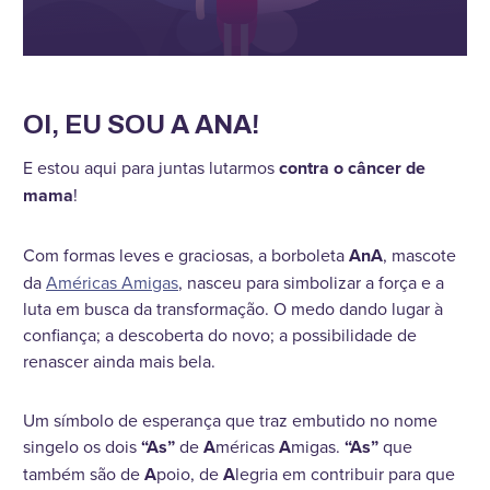
OI, EU SOU A ANA!
E estou aqui para juntas lutarmos
contra o câncer de
mama
!
Com formas leves e graciosas, a borboleta
AnA
, mascote
da
Américas Amigas
, nasceu para simbolizar a força e a
luta em busca da transformação. O medo dando lugar à
confiança; a descoberta do novo; a possibilidade de
renascer ainda mais bela.
Um símbolo de esperança que traz embutido no nome
singelo os dois
“As”
de
A
méricas
A
migas.
“As”
que
também são de
A
poio, de
A
legria em contribuir para que