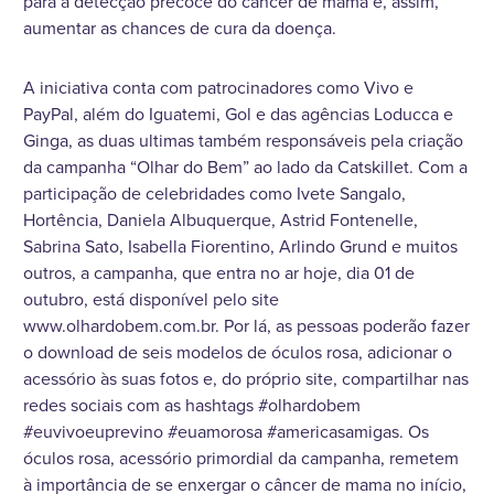
para a detecção precoce do câncer de mama e, assim,
aumentar as chances de cura da doença.
A iniciativa conta com patrocinadores como Vivo e
PayPal, além do Iguatemi, Gol e das agências Loducca e
Ginga, as duas ultimas também responsáveis pela criação
da campanha “Olhar do Bem” ao lado da Catskillet. Com a
participação de celebridades como Ivete Sangalo,
Hortência, Daniela Albuquerque, Astrid Fontenelle,
Sabrina Sato, Isabella Fiorentino, Arlindo Grund e muitos
outros, a campanha, que entra no ar hoje, dia 01 de
outubro, está disponível pelo site
www.olhardobem.com.br. Por lá, as pessoas poderão fazer
o download de seis modelos de óculos rosa, adicionar o
acessório às suas fotos e, do próprio site, compartilhar nas
redes sociais com as hashtags #olhardobem
#euvivoeuprevino #euamorosa #americasamigas. Os
óculos rosa, acessório primordial da campanha, remetem
à importância de se enxergar o câncer de mama no início,